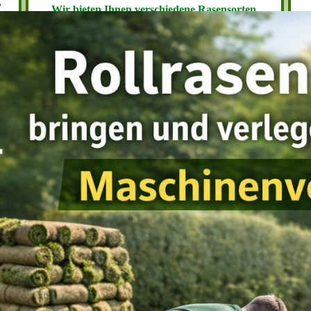
?
Wir bieten Ihnen verschiedene Rasensorten,
die wir Ihnen
HIER
vorstellen möchten.