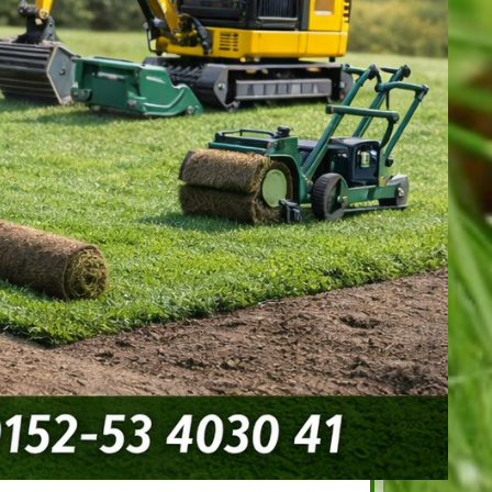
sen hat ein gleichmäßiges
ichte Grasnarbe und eine sehr hohe
Online kaufen!
!