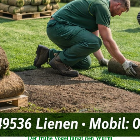
Sport und Spielrasen
Unser Sport- und Spielra
Erscheinungsbild, eine d
Belastbarkeit.
JETZT DEN SOMMER PLANEN
"Der frühe Vogel fängt den Wurm"